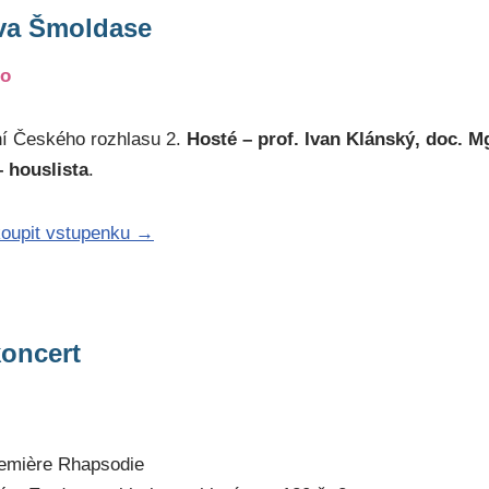
va Šmoldase
lo
ní Českého rozhlasu 2.
Hosté – prof. Ivan Klánský, doc. M
– houslista
.
koupit vstupenku →
oncert
emière Rhapsodie