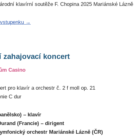
árodní klavírní soutěže F. Chopina 2025 Mariánské Lázně
 vstupenku →
í zahajovací koncert
dům Casino
rt pro klavír a orchestr č. 2 f moll op. 21
nie C dur
anělsko) – klavír
Durand (Francie) – dirigent
ymfonický orchestr Mariánské Lázně (ČR)