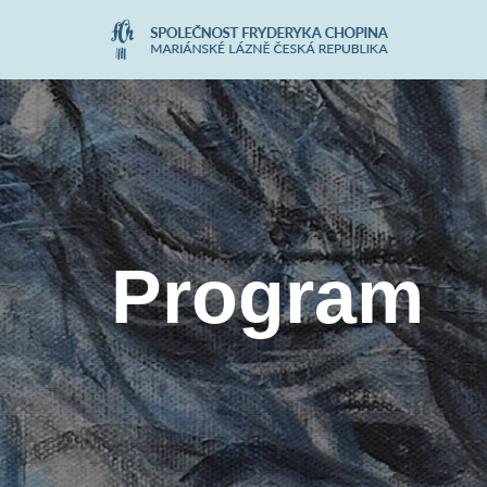
Přeskočit
na
obsah
Program