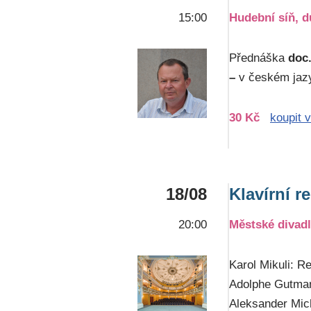
15:00
Hudební síň, 
Přednáška
doc
–
v českém jaz
30 Kč
koupit 
18/08
Klavírní r
20:00
Městské divad
Karol Mikuli: R
Adolphe Gutmann
Aleksander Mich