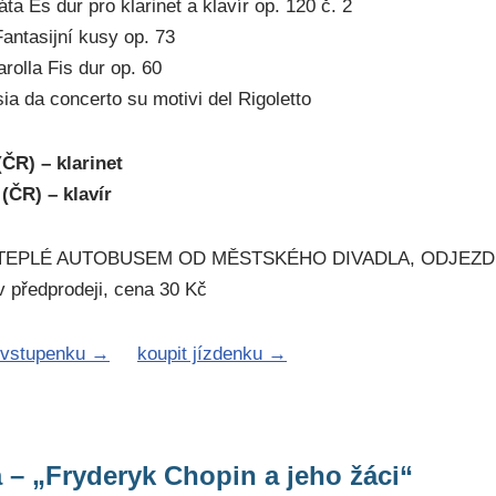
ta Es dur pro klarinet a klavír op. 120 č. 2
antasijní kusy op. 73
rolla Fis dur op. 60
sia da concerto su motivi del Rigoletto
ČR) – klarinet
(ČR) – klavír
EPLÉ AUTOBUSEM OD MĚSTSKÉHO DIVADLA, ODJEZD v 1
v předprodeji, cena 30 Kč
 vstupenku →
koupit jízdenku →
 – „Fryderyk Chopin a jeho žáci“