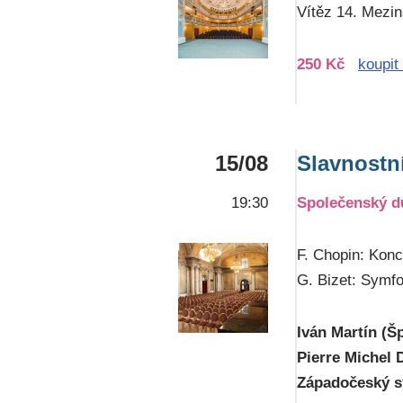
Vítěz 14. Mezin
250 Kč
koupit
15/08
Slavnostn
19:30
Společenský 
F. Chopin: Konce
G. Bizet: Symfo
Iván Martín (Šp
Pierre Michel 
Západočeský s