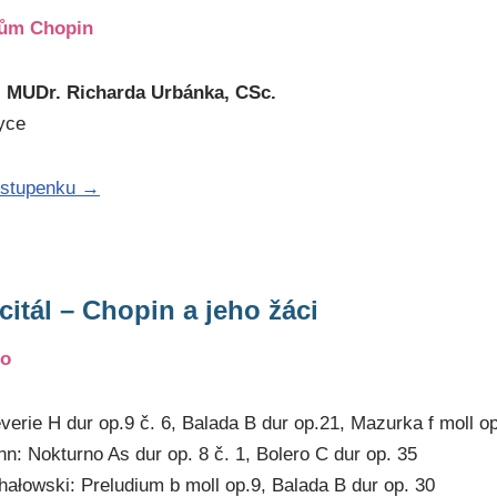
dům Chopin
. MUDr. Richarda Urbánka, CSc.
yce
vstupenku →
ecitál – Chopin a jeho žáci
lo
everie H dur op.9 č. 6, Balada B dur op.21, Mazurka f moll o
: Nokturno As dur op. 8 č. 1, Bolero C dur op. 35
ałowski: Preludium b moll op.9, Balada B dur op. 30