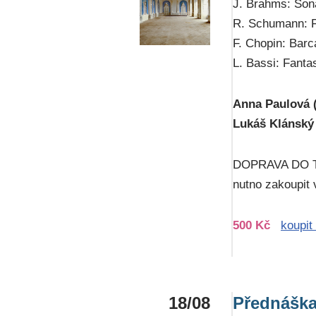
J. Brahms: Soná
R. Schumann: F
F. Chopin: Barca
L. Bassi: Fanta
Anna Paulová (
Lukáš Klánský 
DOPRAVA DO T
nutno zakoupit 
500 Kč
koupit
18/08
Přednáška