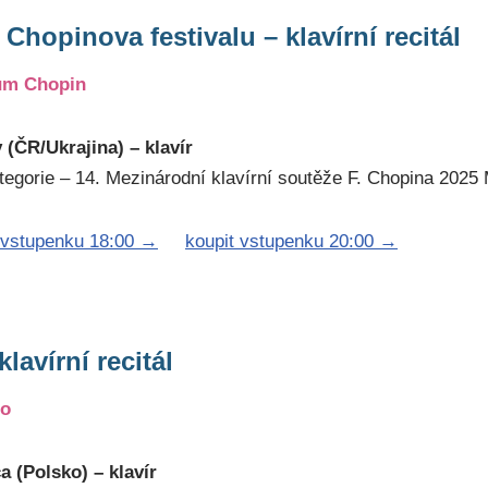
 Chopinova festivalu – klavírní recitál
ům Chopin
 (ČR/Ukrajina) – klavír
tegorie – 14. Mezinárodní klavírní soutěže F. Chopina 2025
 vstupenku 18:00 →
koupit vstupenku 20:00 →
lavírní recitál
lo
 (Polsko) – klavír