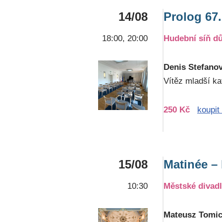
14/08
Prolog 67.
18:00, 20:00
Hudební síň d
Denis Stefanov
Vítěz mladší ka
250 Kč
koupit
15/08
Matinée – k
10:30
Městské divad
Mateusz Tomica