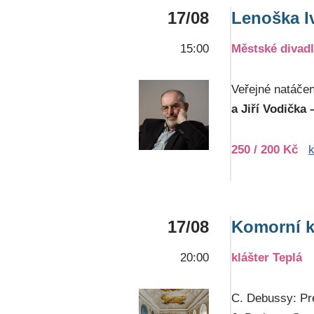
17/08
Lenoška I
15:00
Městské divad
Veřejné natáče
a Jiří Vodička 
250 / 200 Kč
17/08
Komorní k
20:00
klášter Teplá
C. Debussy: Pr