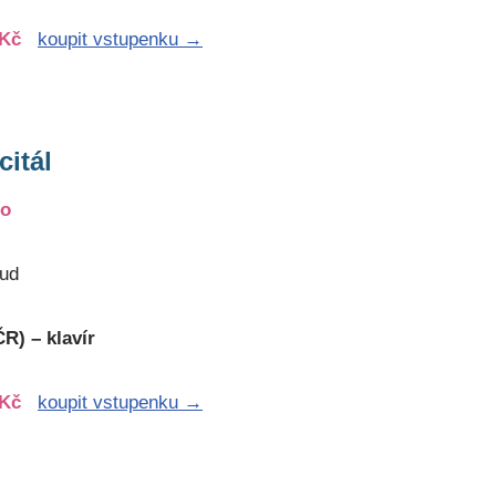
 Kč
koupit vstupenku →
citál
lo
tud
R) – klavír
 Kč
koupit vstupenku →