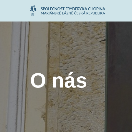
Přeskočit
na
obsah
O nás