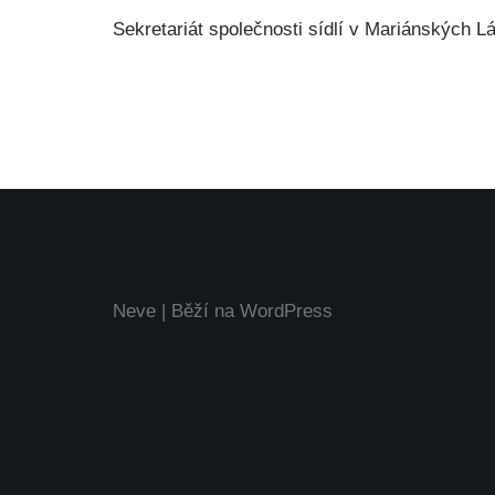
Sekretariát společnosti sídlí v Mariánských L
Neve
| Běží na
WordPress