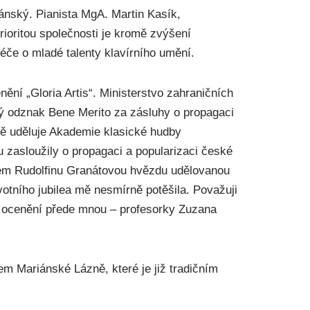
ánský. Pianista MgA. Martin Kasík,
Prioritou společnosti je kromě zvýšení
če o mladé talenty klavírního umění.
ění „Gloria Artis“. Ministerstvo zahraničních
ný odznak Bene Merito za zásluhy o propagaci
ně uděluje Akademie klasické hudby
asloužily o propagaci a popularizaci české
ském Rudolfinu Granátovou hvězdu udělovanou
tního jubilea mě nesmírně potěšila. Považuji
to ocenění přede mnou – profesorky Zuzana
em Mariánské Lázně, které je již tradičním