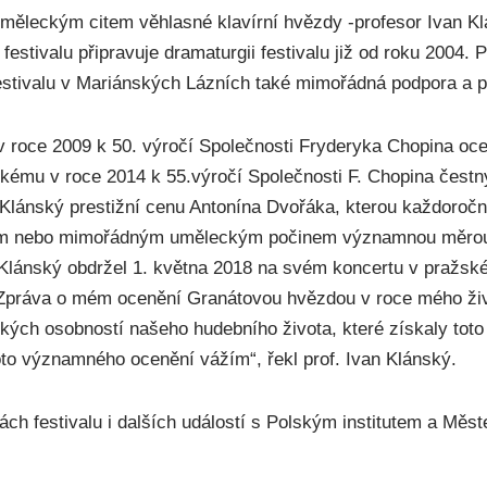
 uměleckým citem věhlasné klavírní hvězdy -profesor Ivan Kl
estivalu připravuje dramaturgii festivalu již od roku 2004. 
stivalu v Mariánských Lázních také mimořádná podpora a pé
 v roce 2009 k 50. výročí Společnosti Fryderyka Chopina ocen
ánskému v roce 2014 k 55.výročí Společnosti F. Chopina čest
an Klánský prestižní cenu Antonína Dvořáka, kterou každoroč
em nebo mimořádným uměleckým počinem významnou měrou z
an Klánský obdržel 1. května 2018 na svém koncertu v praž
Zpráva o mém ocenění Granátovou hvězdou v roce mého živo
elkých osobností našeho hudebního života, které získaly to
to významného ocenění vážím“, řekl prof. Ivan Klánský.
ách festivalu i dalších událostí s Polským institutem a Měst