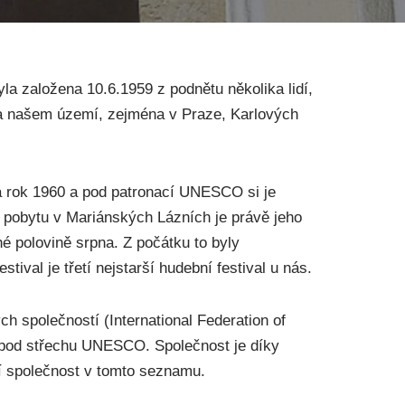
a založena 10.6.1959 z podnětu několika lidí,
na našem území, zejména v Praze, Karlových
 na rok 1960 a pod patronací UNESCO si je
 pobytu v Mariánských Lázních je právě jeho
é polovině srpna. Z počátku to byly
ival je třetí nejstarší hudební festival u nás.
 společností (International Federation of
í pod střechu UNESCO. Společnost je díky
í společnost v tomto seznamu.