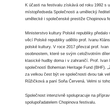
K účasti na festivalu získává od roku 1992 s
místopředseda Společnosti a umělecký ředitel f
umělecké i společenské prestiže Chopinova fe
Ministerstvo kultury Polské republiky předalo
věcí Polské republiky udělilo prof. Ivanu Kl
polské kultury. V roce 2017 převzal prof. Iv
osobnostem, které se svým celoživotním díl
klasické hudby doma i v zahraničí. Prof. Iv
společností Bohemian Heritage Fund (BHF). „
za velkou čest být ve společnosti dvou tak v
Růžičková a paní Soňa Červená. Velmi si toho
Společnost intenzivně spolupracuje na příprav
spolupořadatelem Chopinova festivalu.