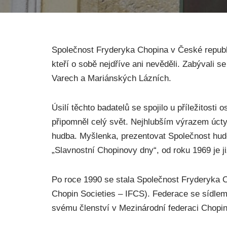
Společnost Fryderyka Chopina v České republi
kteří o sobě nejdříve ani nevěděli. Zabývali
Varech a Mariánských Lázních.
Úsilí těchto badatelů se spojilo u příležitost
připomněl celý svět. Nejhlubším výrazem úcty
hudba. Myšlenka, prezentovat Společnost hude
„Slavnostní Chopinovy dny“, od roku 1969 je ji
Po roce 1990 se stala Společnost Fryderyka 
Chopin Societies – IFCS). Federace se sídle
svému členství v Mezinárodní federaci Chopi