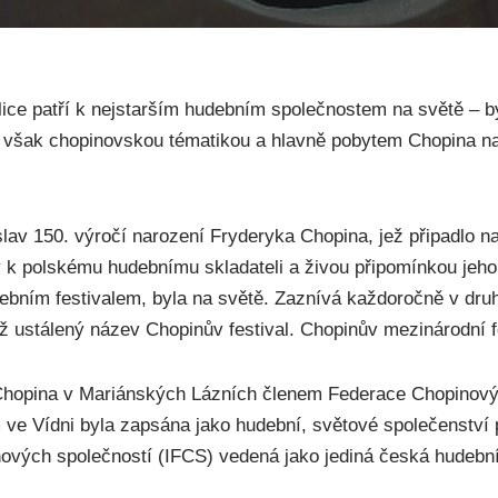
ce patří k nejstarším hudebním společnostem na světě – byl
 se však chopinovskou tématikou a hlavně pobytem Chopina 
i oslav 150. výročí narození Fryderyka Chopina, jež připadlo
 k polskému hudebnímu skladateli a živou připomínkou jeho
bním festivalem, byla na světě. Zaznívá každoročně v druh
ž ustálený název Chopinův festival. Chopinův mezinárodní fest
Chopina v Mariánských Lázních členem Federace Chopinových
m ve Vídni byla zapsána jako hudební, světové společenstv
nových společností (IFCS) vedená jako jediná česká hudebn