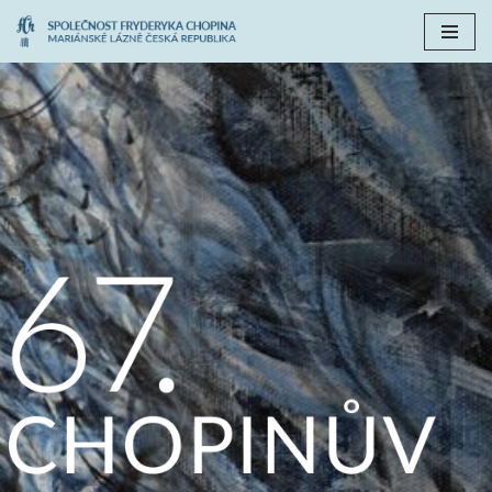
Přeskočit
na
obsah