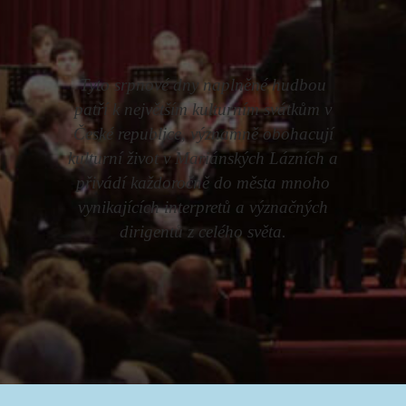
Tyto srpnové dny naplněné hudbou
patří k největším kulturním svátkům v
České republice, významně obohacují
kulturní život v Mariánských Lázních a
přivádí každoročně do města mnoho
vynikajících interpretů a význačných
dirigentů z celého světa.