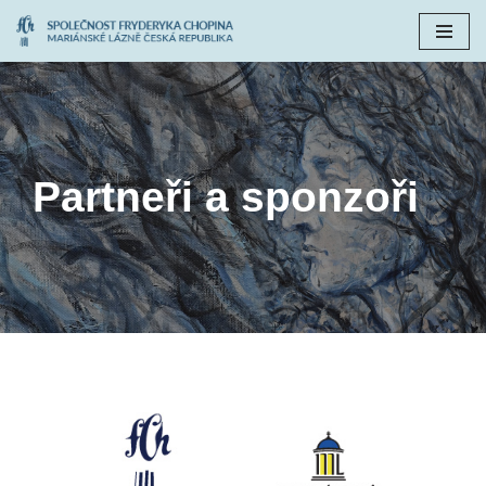
Přeskočit
na
obsah
Partneři a sponzoři